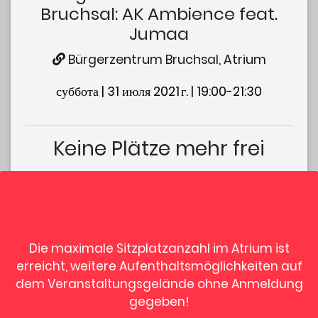
Bruchsal: AK Ambience feat.
Jumaa
Bürgerzentrum Bruchsal, Atrium
суббота | 31 июля 2021 г. | 19:00-21:30
Keine Plätze mehr frei
Die maximale Sitzplatzanzahl im Atrium ist
erreicht, weitere Aufenthaltsmöglichkeiten auf
dem Veranstaltungsgelände ohne Anmeldung
Datenschutzhinweis
gegeben!
Powered by Open-Event-Manager